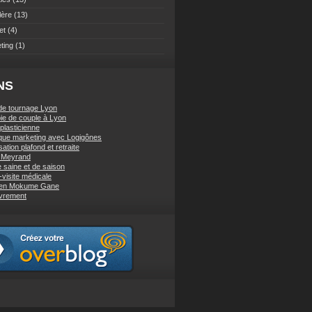
lère
(13)
et
(4)
ting
(1)
NS
de tournage Lyon
ie de couple à Lyon
 plasticienne
ique marketing avec Logigônes
sation plafond et retraite
e Meyrand
e saine et de saison
-visite médicale
 en Mokume Gane
vrement