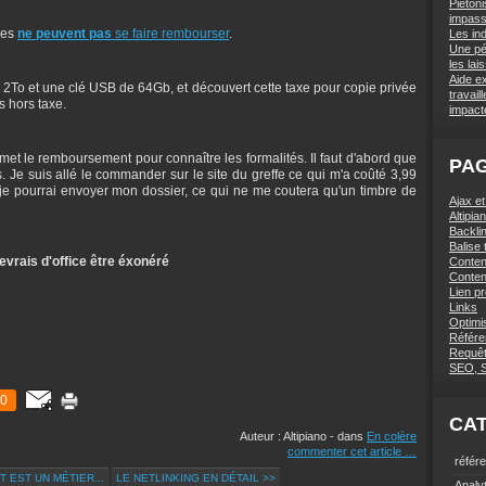
Piétoni
impas
ses
ne peuvent pas
se faire rembourser
.
Les in
Une pé
les lai
Aide e
2To et une clé USB de 64Gb, et découvert cette taxe pour copie privée
travai
 hors taxe.
impact
met le remboursement pour connaître les formalités. Il faut d'abord que
PA
. Je suis allé le commander sur le site du greffe ce qui m'a coûté 3,99
e je pourrai envoyer mon dossier, ce qui ne me coutera qu'un timbre de
Ajax e
Altipi
Backlin
Balise t
evrais d'office être éxonéré
Conten
Conten
Lien p
Links
Optimi
Référe
Requê
SEO, 
0
CA
Auteur : Altipiano
-
dans
En colère
commenter cet article
…
référ
 EST UN MÉTIER...
LE NETLINKING EN DÉTAIL >>
Analy