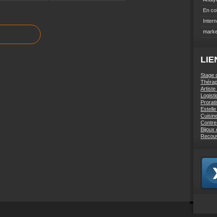
En co
Intern
marke
LIE
Stage 
Thérap
Artiste
Logist
Prorati
Estell
Cuisin
Contre
Bijoux
Recou