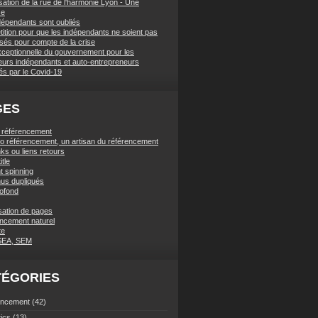
sation de la rue de l'harmonie Lyon - Une
se
dépendants sont oubliés
tition pour que les indépendants ne soient pas
ssés pour compte de la crise
xceptionnelle du gouvernement pour les
lleurs indépendants et auto-entrepreneurs
és par le Covid-19
GES
t référencement
ano référencement, un artisan du référencement
ks ou liens retours
itle
t spinning
us dupliqués
rofond
sation de pages
ncement naturel
te
SEA, SEM
TÉGORIES
encement
(42)
tics
(13)