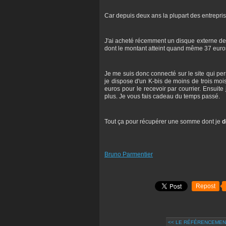
Car depuis deux ans la plupart des entrepri
J'ai acheté récemment un disque externe de 
dont le montant atteint quand même 37 euros
Je me suis donc connecté sur le site qui per
je dispose d'un K-bis de moins de trois mois
euros pour le recevoir par courrier. Ensuit
plus. Je vous fais cadeau du temps passé.
Tout ça pour récupérer une somme dont je
d
Bruno Parmentier
Repost
<< LE RÉFÉRENCEMENT