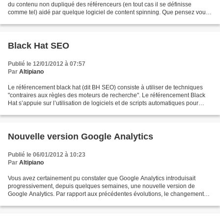
du contenu non dupliqué des référenceurs (en tout cas il se définisse
comme tel) aidé par quelque logiciel de content spinning. Que pensez vous
de cela ? J'ai changé le nom...
Black Hat SEO
Publié le 12/01/2012 à 07:57
Par
Altipiano
Le référencement black hat (dit BH SEO) consiste à utiliser de techniques
"contraires aux règles des moteurs de recherche". Le référencement Black
Hat s’appuie sur l’utilisation de logiciels et de scripts automatiques pour
réaliser les actions amenant...
Nouvelle version Google Analytics
Publié le 06/01/2012 à 10:23
Par
Altipiano
Vous avez certainement pu constater que Google Analytics introduisait
progressivement, depuis quelques semaines, une nouvelle version de
Google Analytics. Par rapport aux précédentes évolutions, le changement
est profond car il concerne également l'interface....