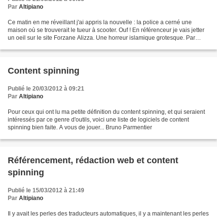
Par
Altipiano
Ce matin en me réveillant j'ai appris la nouvelle : la police a cerné une
maison où se trouverait le tueur à scooter. Ouf ! En référenceur je vais jetter
un oeil sur le site Forzane Alizza. Une horreur islamique grotesque. Par
contre, il marche parfaitement...
Content spinning
Publié le 20/03/2012 à 09:21
Par
Altipiano
Pour ceux qui ont lu ma petite définition du content spinning, et qui seraient
intéressés par ce genre d'outils, voici une liste de logiciels de content
spinning bien faite. A vous de jouer... Bruno Parmentier
Référencement, rédaction web et content
spinning
Publié le 15/03/2012 à 21:49
Par
Altipiano
Il y avait les perles des traducteurs automatiques, il y a maintenant les perles