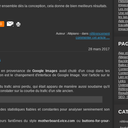
Piétoni
impas
er ensemble dès la conception, cela donne de bien meilleurs résultats.
Les in
Une pé
les lai
Aide e
0
travai
impact
Auteur : Altipiano
-
dans
référencement
commenter cet article
…
PA
28 mars 2017
Ajax e
Altipi
s
Backlin
Balise t
Conten
ic en provenance de
Google Images
avait chuté d'un coup dans les
Conten
 en est le changement d'interface de Google Image. Voir l'article sur le
Lien p
Links
Optimi
 du trafic ainsi perdu, qui était apparu de manière aussi soudaine qu'il
Référe
nstater sur la courbe du trafic d'un site ancien.
Requê
SEO, 
r des statistiques fiables et constantes pour analyser sereinement son
CA
iteurs fantômes du style
motherboard.vice.com
ou
buttons-for-your-
référ
Analy