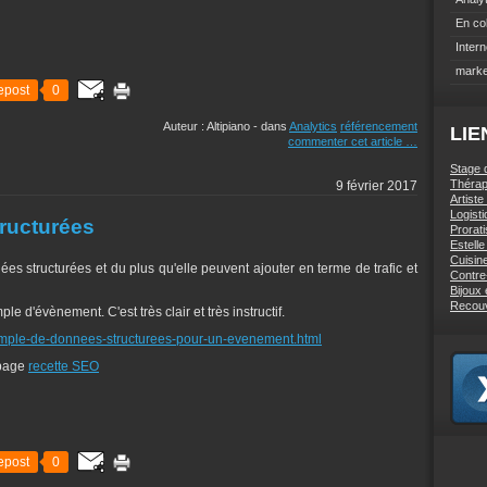
En co
Intern
marke
epost
0
Auteur : Altipiano
-
dans
Analytics
référencement
LIE
commenter cet article
…
Stage 
Thérap
9 février 2017
Artiste
Logist
ructurées
Prorati
Estell
Cuisin
s structurées et du plus qu'elle peuvent ajouter en terme de trafic et
Contre
Bijoux
Recou
e d'évènement. C'est très clair et très instructif.
xemple-de-donnees-structurees-pour-un-evenement.html
 page
recette SEO
epost
0