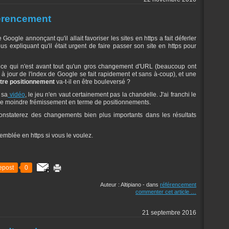
férencement
ogle annonçant qu'il allait favoriser les sites en https a fait déferler
us expliquant qu'il était urgent de faire passer son site en https pour
 ce qui n'est avant tout qu'un gros changement d'URL (beaucoup ont
 jour de l'index de Google se fait rapidement et sans à-coup), et une
tre positionnement
va-t-il en être bouleversé ?
 sa
vidéo
, le jeu n'en vaut certainement pas la chandelle. J'ai franchi le
é le moindre frémissement en terme de positionnements.
onstaterez des changements bien plus importants dans les résultats
emblée en https si vous le voulez.
epost
0
Auteur : Altipiano
-
dans
référencement
commenter cet article
…
21 septembre 2016