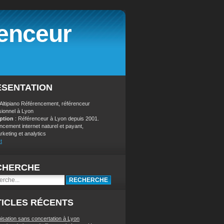
renceur
ÉSENTATION
 Altipiano Référencement, référenceur
sionnel à Lyon
iption
: Référenceur à Lyon depuis 2001.
ncement internet naturel et payant,
keting et analytics
t
CHERCHE
ICLES RÉCENTS
nisation sans concertation à Lyon