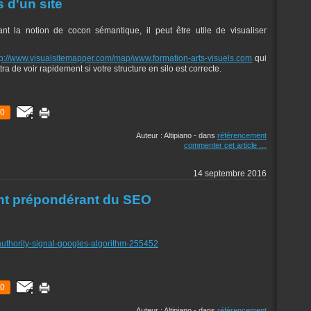
s d'un site
nt la notion de cocon sémantique, il peut être utile de visualiser
tp://www.visualsitemapper.com/map/www.formation-arts-visuels.com
qui
ttra de voir rapidement si votre structure en silo est correcte.
0
Auteur : Altipiano
-
dans
référencement
commenter cet article
…
14 septembre 2016
ent prépondérant du SEO
-authority-signal-googles-algorithm-255452
0
Auteur : Altipiano
-
dans
référencement