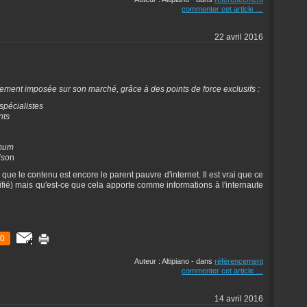
commenter cet article
…
22 avril 2016
dement imposée sur son marché, grâce à des points de force exclusifs :
spécialistes
nts
imum
iso
n
e que le contenu est encore le parent pauvre d'internet. Il est vrai que ce
vérifié) mais qu'est-ce que cela apporte comme informations à l'internaute
0
Auteur : Altipiano
-
dans
référencement
commenter cet article
…
14 avril 2016