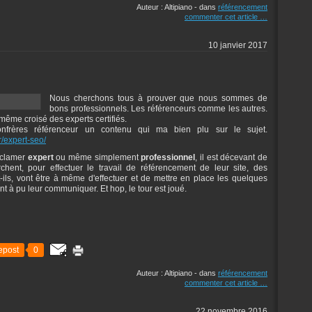
Auteur : Altipiano
-
dans
référencement
commenter cet article
…
10 janvier 2017
Nous cherchons tous à prouver que nous sommes de
bons professionnels. Les référenceurs comme les autres.
i même croisé des experts certifiés.
frères référenceur un contenu qui ma bien plu sur le sujet.
r/expert-seo/
oclamer
expert
ou même simplement
professionnel
, il est décevant de
hent, pour effectuer le travail de référencement de leur site, des
ils, vont être à même d'effectuer et de mettre en place les quelques
à pu leur communiquer. Et hop, le tour est joué.
epost
0
Auteur : Altipiano
-
dans
référencement
commenter cet article
…
22 novembre 2016