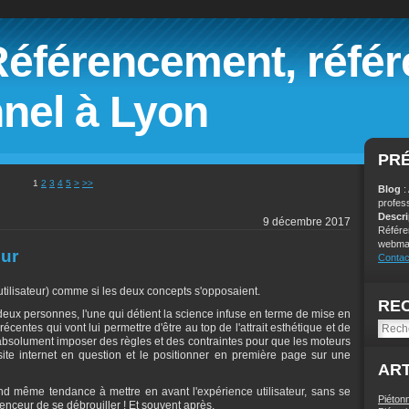
Référencement, réfé
nel à Lyon
PR
1
2
3
4
5
>
>>
Blog
:
profes
Descr
9 décembre 2017
Référe
webmar
eur
Contac
tilisateur) comme si les deux concepts s'opposaient.
RE
 deux personnes, l'une qui détient la science infuse en terme de mise en
écentes qui vont lui permettre d'être au top de l'attrait esthétique et de
 absolument imposer des règles et des contraintes pour que les moteurs
ite internet en question et le positionner en première page sur une
ART
d même tendance à mettre en avant l'expérience utilisateur, sans se
Piéton
renceur de se débrouiller ! Et souvent après.