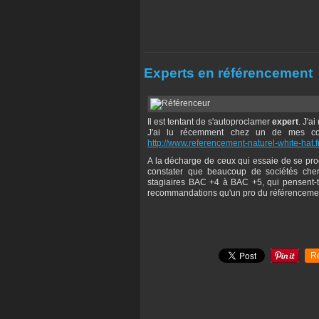
Experts en référencement
Il est tentant de s'autoproclamer
expert
. J'a
J'ai lu récemment chez un de mes con
http://www.referencement-naturel-white-hat.f
A la décharge de ceux qui essaie de se pr
constater que beaucoup de sociétés cherc
stagiaires BAC +4 à BAC +5, qui pensent-t-
recommandations qu'un pro du référencement 
R