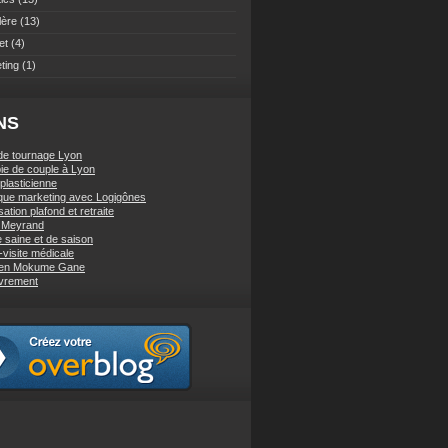
lère
(13)
et
(4)
ting
(1)
NS
de tournage Lyon
ie de couple à Lyon
 plasticienne
ique marketing avec Logigônes
sation plafond et retraite
e Meyrand
e saine et de saison
-visite médicale
 en Mokume Gane
vrement