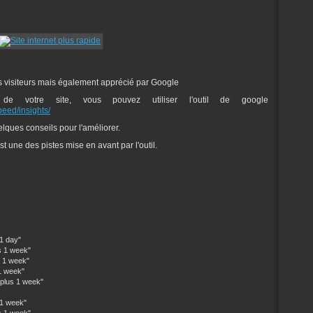
les visiteurs mais également apprécié par Google
e de votre site, vous pouvez utiliser l'outil de google
eed/insights/
elques conseils pour l'améliorer.
st une des pistes mise en avant par l'outil.
 day"
1 week"
1 week"
 week"
us 1 week"
 week"