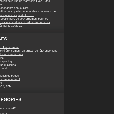
sation de la rue de l'harmonie Lyon - Une
se
dépendants sont oubliés
tition pour que les indépendants ne soient pas
ssés pour compte de la crise
xceptionnelle du gouvernement pour les
lleurs indépendants et auto-entrepreneurs
és par le Covid-19
GES
t référencement
ano référencement, un artisan du référencement
ks ou liens retours
itle
t spinning
us dupliqués
rofond
sation de pages
ncement naturel
te
SEA, SEM
TÉGORIES
encement
(42)
tics
(13)