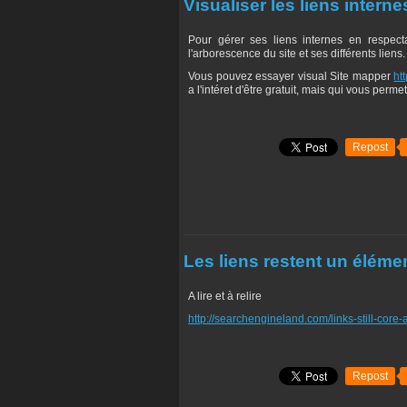
Visualiser les liens interne
Pour gérer ses liens internes en respecta
l'arborescence du site et ses différents liens.
Vous pouvez essayer visual Site mapper
ht
a l'intéret d'être gratuit, mais qui vous perme
Repost
Les liens restent un élém
A lire et à relire
http://searchengineland.com/links-still-core
Repost