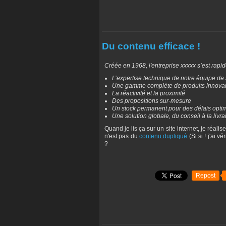
Du contenu efficace !
Créée en 1968, l'entreprise xxxxx s’est rapi
L’expertise technique de notre équipe de 
Une gamme complète de produits innova
La réactivité et la proximité
Des propositions sur-mesure
Un stock permanent pour des délais opt
Une solution globale, du conseil à la livra
Quand je lis ça sur un site internet, je réalis
n'est pas du
contenu dupliqué
(Si si ! j'ai 
?
Repost