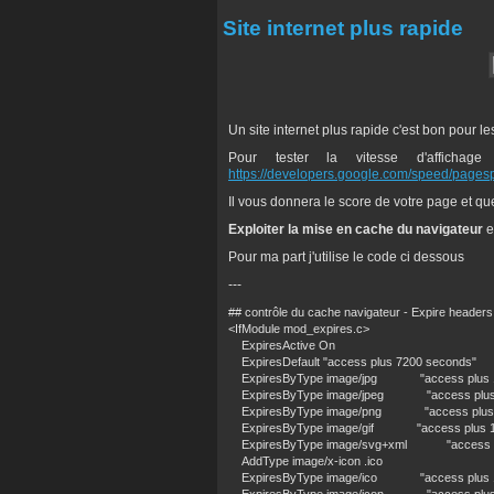
Site internet plus rapide
Un site internet plus rapide c'est bon pour 
Pour tester la vitesse d'affichag
https://developers.google.com/speed/pagesp
Il vous donnera le score de votre page et qu
Exploiter la mise en cache du navigateur
e
Pour ma part j'utilise le code ci dessous
---
## contrôle du cache navigateur - Expire headers
<IfModule mod_expires.c>
ExpiresActive On
ExpiresDefault "access plus 7200 seconds"
ExpiresByType image/jpg "access plus 1
ExpiresByType image/jpeg "access plus 
ExpiresByType image/png "access plus 
ExpiresByType image/gif "access plus 1
ExpiresByType image/svg+xml "access pl
AddType image/x-icon .ico
ExpiresByType image/ico "access plus 1