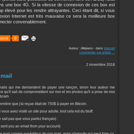
s une box 4G. Si la vitesse de connexion de ces box est
rop élevé pour les rendre attrayantes. Ceci étant dit, si vous
xion Internet est très mauvaise ce sera la meilleure box
nnecter convenablement.
epost
0
Auteur : Altipiano
-
dans
Internet
commenter cet article
…
2 novembre 2018
mail
mails qui me demandent de payer une rançon, sinon leur auteur me
ce qu'il sait de compromettant sur moi et les photos qu'il a prise de moi
ebcam.
rnière que j'ai reçue était de 750$ à payer en Bitcoin.
ous avez visité un site pour adulte, tout cela est du bluff.
e sait pas que vous parlez français) :
, I sent you an email from your account)
sse mail comme expéditeur de son mail, mais n'importe qui peut faire ça.