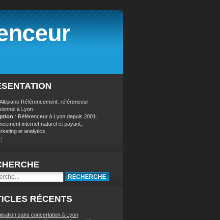
renceur
ÉSENTATION
 Altipiano Référencement, référenceur
sionnel à Lyon
iption
: Référenceur à Lyon depuis 2001.
ncement internet naturel et payant,
keting et analytics
t
CHERCHE
ICLES RÉCENTS
nisation sans concertation à Lyon