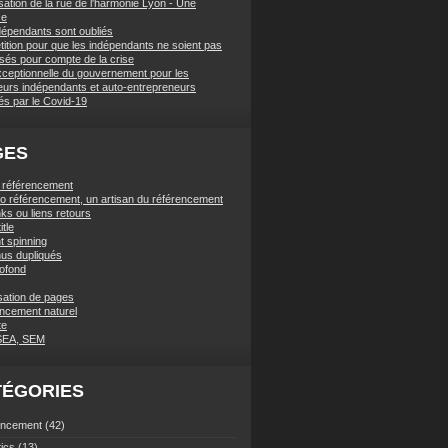
sation de la rue de l'harmonie Lyon - Une
se
dépendants sont oubliés
tition pour que les indépendants ne soient pas
ssés pour compte de la crise
xceptionnelle du gouvernement pour les
lleurs indépendants et auto-entrepreneurs
és par le Covid-19
GES
t référencement
ano référencement, un artisan du référencement
ks ou liens retours
itle
t spinning
us dupliqués
rofond
sation de pages
ncement naturel
te
SEA, SEM
TÉGORIES
encement
(42)
tics
(13)