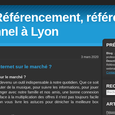
Référencement, réfé
nel à Lyon
PR
Blog
:
3 mars 2020
profes
Descr
Référe
nternet sur le marché ?
webmar
Contac
sur le marché ?
devenu un outil indispensable à notre quotidien. Que ce soit
RE
ter de la musique, pour suivre les informations, pour jouer
ger avec notre famille et nos amis, une bonne connexion
ace à la multiplication des offres il n’est pas toujours facile
on vous livre les astuces pour dénicher la meilleure box
ART
Piéton