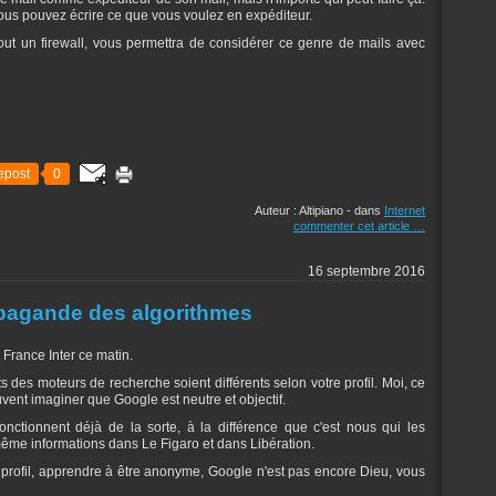
s pouvez écrire ce que vous voulez en expéditeur.
tout un firewall, vous permettra de considérer ce genre de mails avec
epost
0
Auteur : Altipiano
-
dans
Internet
commenter cet article
…
16 septembre 2016
propagande des algorithmes
 France Inter ce matin.
s des moteurs de recherche soient différents selon votre profil. Moi, ce
uvent imaginer que Google est neutre et objectif.
nctionnent déjà de la sorte, à la différence que c'est nous qui les
 même informations dans Le Figaro et dans Libération.
 profil, apprendre à être anonyme, Google n'est pas encore Dieu, vous