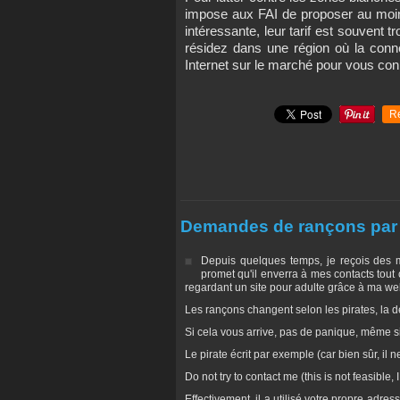
impose aux FAI de proposer au moin
intéressante, leur tarif est souvent t
résidez dans une région où la conne
Internet sur le marché pour vous co
R
Demandes de rançons par 
Depuis quelques temps, je reçois des 
promet qu'il enverra à mes contacts tout 
regardant un site pour adulte grâce à ma w
Les rançons changent selon les pirates, la de
Si cela vous arrive, pas de panique, même si v
Le pirate écrit par exemple (car bien sûr, il n
Do not try to contact me (this is not feasible
Effectivement, il a utilisé votre propre adre