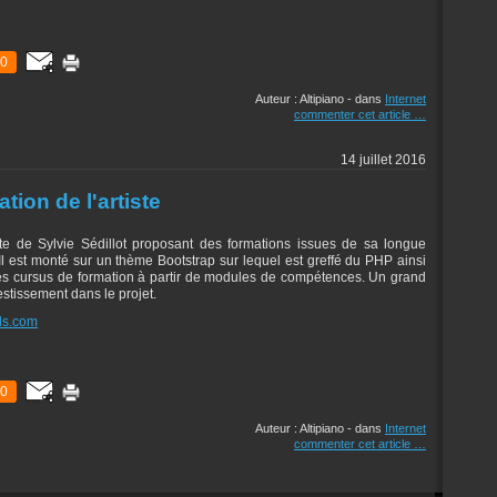
0
Auteur : Altipiano
-
dans
Internet
commenter cet article
…
14 juillet 2016
ion de l'artiste
te de Sylvie Sédillot proposant des formations issues de sa longue
Il est monté sur un thème Bootstrap sur lequel est greffé du PHP ainsi
 les cursus de formation à partir de modules de compétences. Un grand
estissement dans le projet.
els.com
0
Auteur : Altipiano
-
dans
Internet
commenter cet article
…