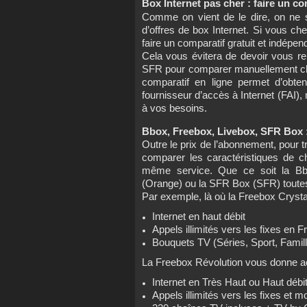
Box Internet pas cher : faire un co
Comme on vient de le dire, on ne sa
d’offres de box Internet. Si vous ch
faire un comparatif gratuit et indé
Cela vous évitera de devoir vous r
SFR pour comparer manuellement chaq
comparatif en ligne permet d’obte
fournisseur d’accès à Internet (FAI),
à vos besoins.
Bbox, Freebox, Livebox, SFR Box 
Outre le prix de l’abonnement, pour t
comparer les caractéristiques de ch
même service. Que ce soit la B
(Orange) ou la SFR Box (SFR) toutes 
Par exemple, là où la Freebox Crysta
Internet en haut débit
Appels illimités vers les fixes en 
Bouquets TV (Séries, Sport, Fami
La Freebox Révolution vous donne a
Internet en Très Haut ou Haut débi
Appels illimités vers les fixes et 