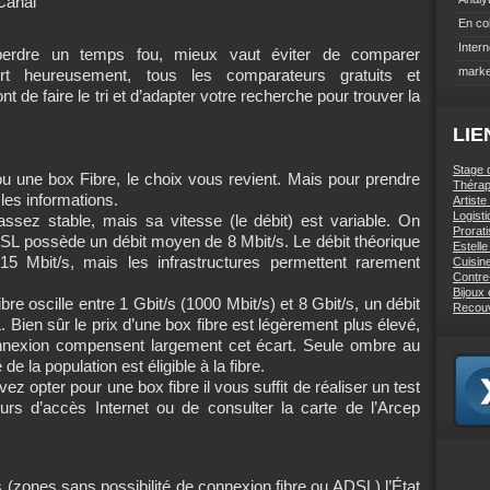
Canal
En co
Intern
perdre un temps fou, mieux vaut éviter de comparer
marke
ort heureusement, tous les comparateurs gratuits et
 de faire le tri et d’adapter votre recherche pour trouver la
LIE
Stage 
 une box Fibre, le choix vous revient. Mais pour prendre
Thérap
les informations.
Artiste
Logist
sez stable, mais sa vitesse (le débit) est variable. On
Prorati
SL possède un débit moyen de 8 Mbit/s. Le débit théorique
Estell
5 Mbit/s, mais les infrastructures permettent rarement
Cuisin
Contre
Bijoux
re oscille entre 1 Gbit/s (1000 Mbit/s) et 8 Gbit/s, un débit
Recou
en sûr le prix d’une box fibre est légèrement plus élevé,
connexion compensent largement cet écart. Seule ombre au
e la population est éligible à la fibre.
ez opter pour une box fibre il vous suffit de réaliser un test
sseurs d’accès Internet ou de consulter la carte de l’Arcep
 (zones sans possibilité de connexion fibre ou ADSL) l’État