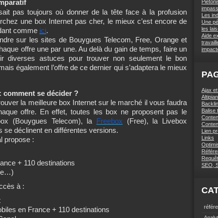
mparatif
Piétoni
impas
it pas toujours où donner de la tête face à la profusion
Les in
erchez une box Internet pas cher, le mieux c’est encore de
Une pé
les lai
pendant comme
ici
.
Aide e
endre sur les sites de Bouygues Telecom, Free, Orange et
travai
ue offre une par une. Au delà du gain de temps, faire un
impact
nir diverses astuces pour trouver non seulement le bon
 mais également l’offre de ce dernier qui s’adaptera le mieux
PA
Ajax e
: comment se décider ?
Altipi
rouver la meilleure box Internet sur le marché il vous faudra
Backlin
Balise t
aque offre. En effet, toutes les box ne proposent pas le
Conten
box (Bouygues Telecom), la
Freebox
(Free), la Livebox
Conten
se déclinent en différentes versions.
Lien p
Links
l propose :
Optimi
Référe
Requê
France + 110 destinations
SEO, 
lle…)
ccès à :
CA
t
référ
mobiles en France + 110 destinations
Analy