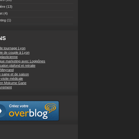
lère
(13)
et
(4)
ting
(1)
NS
de tournage Lyon
ie de couple à Lyon
 plasticienne
ique marketing avec Logigônes
sation plafond et retraite
e Meyrand
e saine et de saison
-visite médicale
 en Mokume Gane
vrement