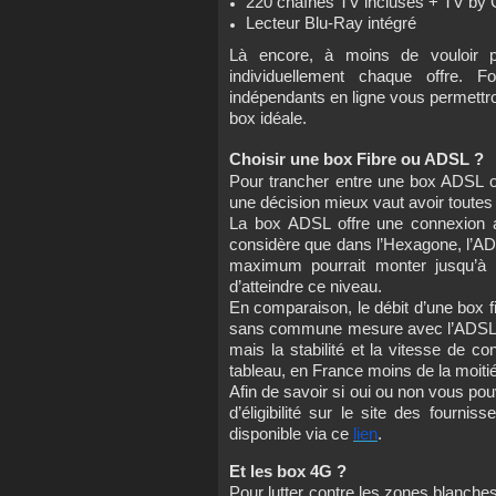
220 chaînes TV incluses + TV by 
Lecteur Blu-Ray intégré
Là encore, à moins de vouloir 
individuellement chaque offre. F
indépendants en ligne vous permettront
box idéale.
Choisir une box Fibre ou ADSL ?
Pour trancher entre une box ADSL ou
une décision mieux vaut avoir toutes 
La box ADSL offre une connexion as
considère que dans l’Hexagone, l’AD
maximum pourrait monter jusqu’à 1
d’atteindre ce niveau.
En comparaison, le débit d’une box fib
sans commune mesure avec l’ADSL. Bi
mais la stabilité et la vitesse de 
tableau, en France moins de la moitié d
Afin de savoir si oui ou non vous pouv
d’éligibilité sur le site des fourni
disponible via ce
lien
.
Et les box 4G ?
Pour lutter contre les zones blanches