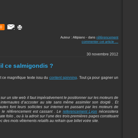
0
Auteur : Altipiano
-
dans
référencement
commenter cet article
…
30 novembre 2012
il ce salmigondis ?
nt ce magnifique texte issu du
content spinning
. Tout ça pour gagner un
ur un site web il faut impérativement le positionner sur les moteurs de
 internautes d’accoster au site sans même assimiler son doigté . Et
utes font leurs sollicites sur internet en passant par les moteurs de
 le référencement est cassant . Le
referencement Lyon
nécessitera
ate folio , ou à la adroit sur l’une des trois premières pages constituant
c des mots vêtements relatifs au refrain que billet votre site.