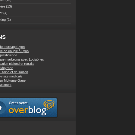
lère
(13)
et
(4)
ting
(1)
NS
de tournage Lyon
ie de couple à Lyon
 plasticienne
ique marketing avec Logigônes
sation plafond et retraite
e Meyrand
e saine et de saison
-visite médicale
 en Mokume Gane
vrement