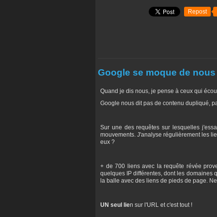
Repost
Google se moque de nous
Quand je dis nous, je pense à ceux qui éco
Google nous dit pas de contenu dupliqué, pa
Sur une des requêtes sur lesquelles j'ess
mouvements. J'analyse régulièrement les liens
eux ?
+ de 700 liens avec la requête révée prove
quelques IP différentes, dont les domaines q
la balle avec des liens de pieds de page. N
UN seul lie
n sur l'URL et c'est tout !