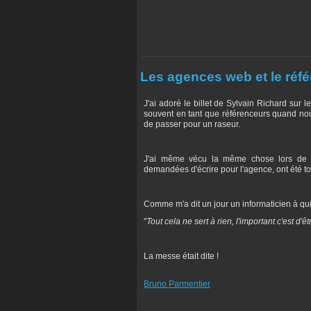
Les agences web et le réf
J'ai adoré le billet de Sylvain Richard sur l
souvent en tant que référenceurs quand nous
de passer pour un raseur.
J'ai même vécu la même chose lors de r
demandées d'écrire pour l'agence, ont été tou
Comme m'a dit un jour un informaticien à qui j
"
Tout cela ne sert à rien, l'important c'est d
La messe était dite !
Bruno Parmentier