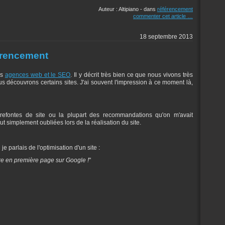
Auteur : Altipiano
-
dans
référencement
commenter cet article
…
18 septembre 2013
érencement
es
agences web et le SEO
. Il y décrit très bien ce que nous vivons très
 découvrons certains sites. J'ai souvent l'impression à ce moment là,
efontes de site ou la plupart des recommandations qu'on m'avait
t simplement oubliées lors de la réalisation du site.
e parlais de l'optimisation d'un site :
'être en première page sur Google !
"