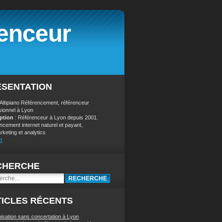
renceur
ÉSENTATION
 Altipiano Référencement, référenceur
sionnel à Lyon
iption
: Référenceur à Lyon depuis 2001.
ncement internet naturel et payant,
keting et analytics
t
CHERCHE
ICLES RÉCENTS
nisation sans concertation à Lyon