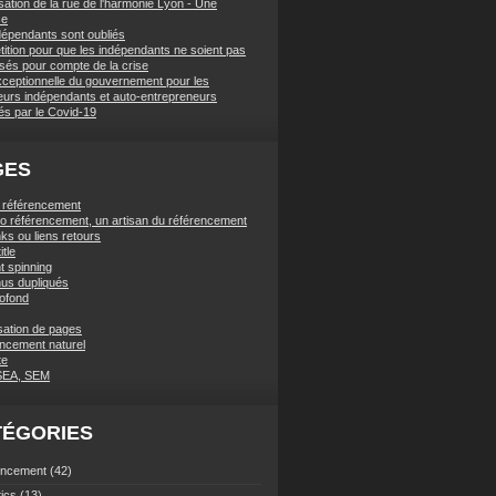
sation de la rue de l'harmonie Lyon - Une
se
dépendants sont oubliés
tition pour que les indépendants ne soient pas
ssés pour compte de la crise
xceptionnelle du gouvernement pour les
lleurs indépendants et auto-entrepreneurs
és par le Covid-19
GES
t référencement
ano référencement, un artisan du référencement
ks ou liens retours
itle
t spinning
us dupliqués
rofond
sation de pages
ncement naturel
te
SEA, SEM
TÉGORIES
encement
(42)
tics
(13)