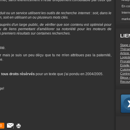
ternet, sans référencement il reste uniquement consultable par ceux qui
En co
Intern
t ou un service utilisent les outils de recherche internet : soit, dans le
, soit en utilisant un ou plusieurs mots clés.
marke
auprès d'un large public, de vérifier que son contenu est optimisé pour
u de liens permettant d'améliorer sa notoriété pour les moteurs de
s premiers résultats sur certaines recherches.
LIE
Stage 
ité.
Thérap
Artiste
 mais je suis un peu déçu que tu ne m'en attribues pas la paternité,
Logist
ce.
Prorati
Estell
Cuisin
Contre
 tous droits résérvés
pour un texte que j'ai pondu en 2004/2005.
Bijoux
Recou
ge!
0