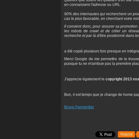
Quelles que soient les qualités d'un site in
en connaissent l'adresse ou URL.
90% des internautes qui recherchent un produi
cas le plus favorable, en cherchant votre nom
Il convient donc, pour assurer sa promotion 
les robots de crawl et de créer un résea
recherche et par là d'être positionné dans le
a été copié plusieurs fois presque en intégral
Merci Google de me permettre de le trouver
puisque tu ne m'arribue pas la première pla
J'apprecie également le
copyright 2013 xxx
Bon, il est temps que je change de home pa
Bruno Parmentier
Repost