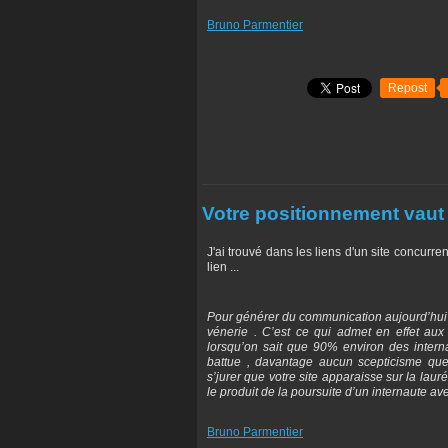
Bruno Parmentier
Repost
Votre positionnement vaut 
J'ai trouvé dans les liens d'un site concurre
lien ...
Pour générer du communication aujourd’hui s
vénerie . C’est ce qui admet en effet aux
lorsqu’on sait que 90% environ des interna
battue , davantage aucun scepticisme que
s’jurer que votre site apparaisse sur la lauré
le produit de la poursuite d’un internaute ave
Bruno Parmentier