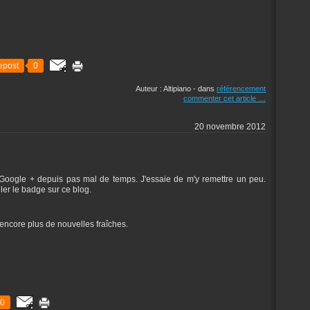
epost
0
Auteur : Altipiano
-
dans
référencement
commenter cet article
…
20 novembre 2012
oogle + depuis pas mal de temps. J'essaie de m'y remettre un peu.
ler le badge sur ce blog.
 encore plus de nouvelles fraîches.
0