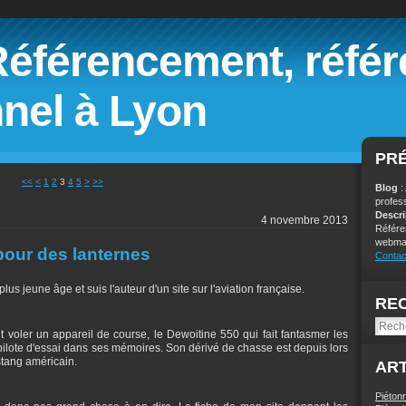
Référencement, réfé
nel à Lyon
PR
<<
<
1
2
3
4
5
>
>>
Blog
:
profes
Descr
4 novembre 2013
Référe
webmar
pour des lanternes
Contac
us jeune âge et suis l'auteur d'un site sur l'aviation française.
RE
 voler un appareil de course, le Dewoitine 550 qui fait fantasmer les
pilote d'essai dans ses mémoires. Son dérivé de chasse est depuis lors
tang américain.
ART
Piéton