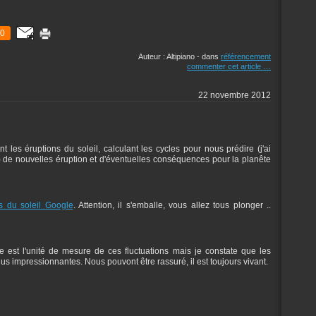
0
Auteur : Altipiano
-
dans
référencement
commenter cet article
…
22 novembre 2012
 les éruptions du soleil, calculant les cycles pour nous prédire (j'ai
) de nouvelles éruption et d'éventuelles conséquences pour la planête
s du soleil Google
. Attention, il s'emballe, vous allez tous plonger ..
 est l'unité de mesure de ces fluctuations mais je constate que les
us impressionnantes. Nous pouvont être rassuré, il est toujours vivant.