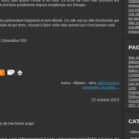
 a donc pas grand chose à en dire. La fiche de mon site donnant les
Piétoni
il est bien positionné depuis longtemps sur Google.
impas
Les in
Une pé
les lai
résentant l'appareil et son dérivé. Ce site est un site d'uchronie qui
Aide e
ale et qui donc, réussit à faire voler des avions qui n'ont jamais volé.
travai
impact
c Dewoitine 550.
PA
Ajax e
Altipi
Backlin
Balise t
0
Conten
Conten
Auteur : Altipiano
-
dans
référencement
Lien p
commenter cet article
…
Links
Optimi
Référe
22 octobre 2013
Requê
SEO, 
CA
enu de ma home page
référ
Analy