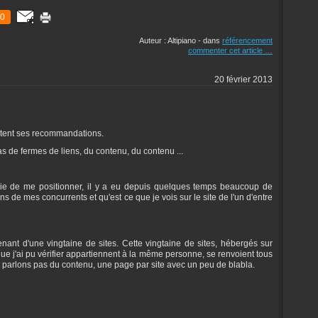
0
Auteur : Altipiano
-
dans
référencement
commenter cet article
…
20 février 2013
utent ses recommandations.
s de fermes de liens, du contenu, du contenu ...
aie de me positionner, il y a eu depuis quelques temps beaucoup de
 de mes concurrents et qu'est ce que je vois sur le site de l'un d'entre
nant d'une vingtaine de sites. Cette vingtaine de sites, hébergés sur
ue j'ai pu vérifier appartiennent à la même personne, se renvoient tous
e parlons pas du contenu, une page par site avec un peu de blabla.