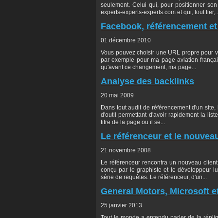
seulement. Celui qui, pour positionner so
experts-experts-experts.com et qui, tout fier,..
Facebook, référencement et 
01 décembre 2010
Vous pouvez choisir une URL propre pour vo
par exemple pour ma page aviation française
qu'avant ce changement, ma page...
Analyse des backlinks
20 mai 2009
Dans tout audit de référencement d'un site,
d'outil permettant d'avoir rapidement la list
titre de la page ou il se...
Le référenceur et le nouveau
21 novembre 2008
Le référenceur rencontra un nouveau client
conçu par le graphiste et le développeur 
série de requêtes. Le référenceur, d'un...
General Motors, Microsoft 
25 janvier 2013
Tout le monde a entendu parler de la répli