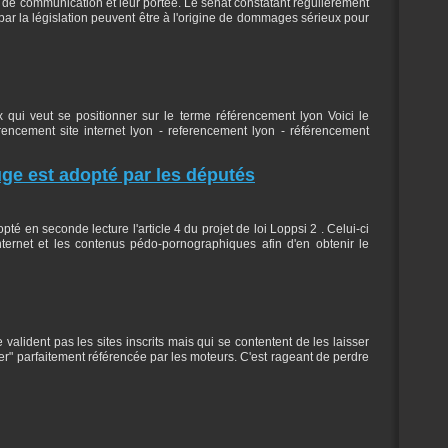
 de communication et leur portée. Le sénat constatant régulièrement
r la législation peuvent être à l'origine de dommages sérieux pour
 qui veut se positionner sur le terme référencement lyon Voici le
encement site internet lyon - referencement lyon - référencement
uge est adopté par les députés
pté en seconde lecture l'article 4 du projet de loi Loppsi 2 . Celui-ci
Internet et les contenus pédo-pornographiques afin d'en obtenir le
alident pas les sites inscrits mais qui se contentent de les laisser
er" parfaitement référencée par les moteurs. C'est rageant de perdre