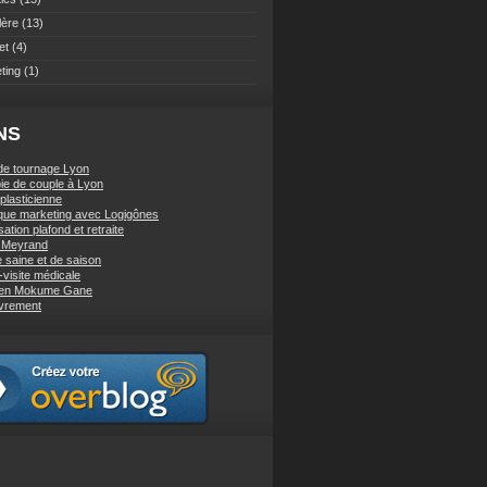
lère
(13)
et
(4)
ting
(1)
NS
de tournage Lyon
ie de couple à Lyon
 plasticienne
ique marketing avec Logigônes
sation plafond et retraite
e Meyrand
e saine et de saison
-visite médicale
 en Mokume Gane
vrement