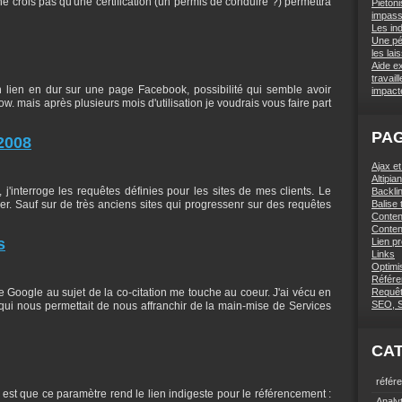
ne crois pas qu'une certification (un permis de conduire ?) permettra
Piétoni
impas
Les in
Une pé
les lai
Aide e
travai
un lien en dur sur une page Facebook, possibilité qui semble avoir
impact
ow. mais après plusieurs mois d'utilisation je voudrais vous faire part
PA
2008
Ajax e
Altipi
'interroge les requêtes définies pour les sites de mes clients. Le
Backlin
ier. Sauf sur de très anciens sites qui progressenr sur des requêtes
Balise t
Conten
Conten
s
Lien p
Links
Optimi
Référe
 Google au sujet de la co-citation me touche au coeur. J'ai vécu en
Requê
SEO, 
ui nous permettait de nous affranchir de la main-mise de Services
CA
référ
 est que ce paramètre rend le lien indigeste pour le référencement :
Analy