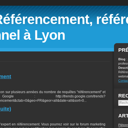
Référencement, réfé
nel à Lyon
PR
Blog
:
profes
Descr
Référe
ement
webmar
Contac
tion sur plusieurs années du nombre de requêtes "référencement" et
RE
le : http://trends.google.com/trends?
ement&ctab=0&geo=FR&geor=all&date=all&sort=0...
uite)
ART
 d'expert en référencement. Vous pourrez voir sur le forum marketing
Piéton