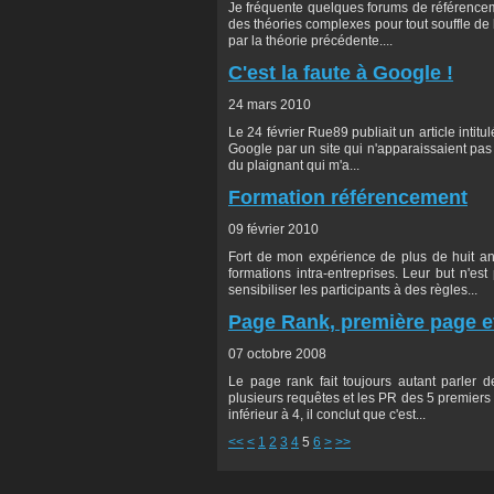
Je fréquente quelques forums de référenceme
des théories complexes pour tout souffle de 
par la théorie précédente....
C'est la faute à Google !
24 mars 2010
Le 24 février Rue89 publiait un article intit
Google par un site qui n'apparaissaient pas e
du plaignant qui m'a...
Formation référencement
09 février 2010
Fort de mon expérience de plus de huit an
formations intra-entreprises. Leur but n'e
sensibiliser les participants à des règles...
Page Rank, première page et
07 octobre 2008
Le page rank fait toujours autant parler d
plusieurs requêtes et les PR des 5 premier
inférieur à 4, il conclut que c'est...
<<
<
1
2
3
4
5
6
>
>>