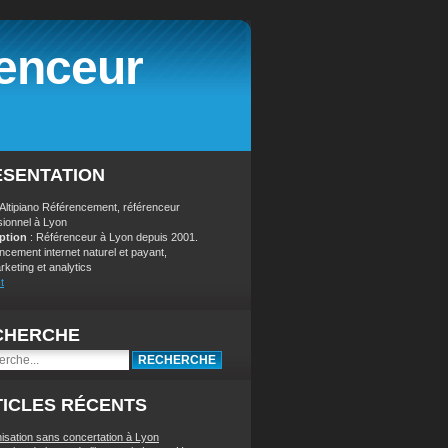
renceur
ÉSENTATION
 Altipiano Référencement, référenceur
sionnel à Lyon
iption
: Référenceur à Lyon depuis 2001.
ncement internet naturel et payant,
keting et analytics
t
CHERCHE
ICLES RÉCENTS
nisation sans concertation à Lyon