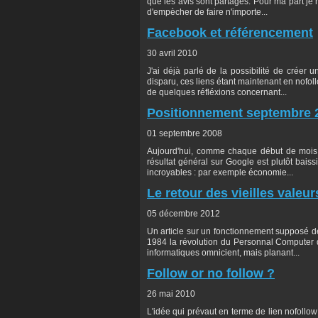
que les avis sont partagés. Pour ma part je 
d'empècher de faire n'importe...
Facebook et référencement
30 avril 2010
J'ai déjà parlé de la possibilité de créer 
disparu, ces liens étant maintenant en nofoll
de quelques réfléxions concernant...
Positionnement septembre 
01 septembre 2008
Aujourd'hui, comme chaque début de mois, j
résultat général sur Google est plutôt baiss
incroyables : par exemple économie...
Le retour des vieilles valeur
05 décembre 2012
Un article sur un fonctionnement supposé de
1984 la révolution du Personnal Computer q
informatiques omnicient, mais planant...
Follow or no follow ?
26 mai 2010
L'idée qui prévaut en terme de lien nofollow