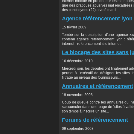
Internet modifie en profondeur les méthodes
que des pratiques abusives mal encadrées pa
des concitoyens (??) a voté mardi...
Agence référencement lyon
15 février 2009
Tombé sur la description d'une agence xxx
contenu agence référencement lyon : référ
internet - referencement site internet...
Le blocage des sites sans j
16 décembre 2010
Mercredi soir, les députés ont finalement ado
permet à l'exécutif de désigner les sites 
filtrage au niveau des fournisseurs...
Annuaires et référencement
19 novembre 2008
Coup de gueule contre les annuaires qui ne v
s'accumuler dans une page de "sites à valid
son temps à inscrire un site...
Forums de référencement
09 septembre 2008