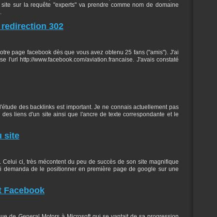
n site sur la requête "experts" va prendre comme nom de domaine
.
redirection 302
tre page facebook dès que vous avez obtenu 25 fans ("amis"). J'ai
 l'url http://www.facebook.com/aviation.francaise. J'avais constaté
 l'étude des backlinks est important. Je ne connais actuellement pas
e des liens d'un site ainsi que l'ancre de texte correspondante et le
 site
. Celui ci, très mécontent du peu de succès de son site magnifique
lui demanda de le positionner en première page de google sur une
et Facebook
que de General Motors à Microsoft qui se vantait de sa progression