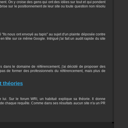
nt. On y croise des gens qui ont des idées sur tout et qui pondent
brise sur le positionnement de leur site ou toute question non résolu
ulé "Ils nous ont envoyé au tapis" au sujet d'un plainte déposée contre
n tête sur ce même Google. Intrigué j'ai fait un audit rapide du site
s dans le domaine de référencement, j'ai décidé de proposer des
st pas de former des professionnels du référencement, mais plus de
 théories
e lui. Sur le forum WRI, un habitué explique sa théorie. Il donne
s de chaque requête. Comme dans ses résultats aucun site n'a un PR