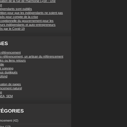
sation de la rue de l'harmonie Lyon - Une
se
dépendants sont oubliés
tition pour que les indépendants ne soient pas
ssés pour compte de la crise
xceptionnelle du gouvernement pour les
lleurs indépendants et auto-entrepreneurs
és par le Covid-19
GES
t référencement
ano référencement, un artisan du référencement
ks ou liens retours
itle
t spinning
us dupliqués
rofond
sation de pages
ncement naturel
te
SEA, SEM
TÉGORIES
encement
(42)
tics
(13)