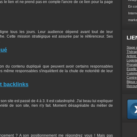
as le lien et ne prend pas en compte l'ancre de ce lien pour la page
En co
Intern
marke
ligne tous les jours. Leur audience dépend avant tout de leur
he. Cette mission stratégique est assurée par le référenceur. Ses
LIE
.
Stage 
qué
Thérap
Artiste
Logist
Prorati
ision du contenu dupliqué que peuvent avoir certains responsables
Estell
s même responsables s'inquiètent de la chute de notoriété de leur
Cuisin
Contre
Bijoux
t backlinks
Recou
on site est passé de 4 à 3. Il est catastrophé. J'ai beau lui expliquer
riété de son site, rien n'y fait. Moment désagréable du métier de
encement ? A son positionnement me répondrez vous ! Mais pas