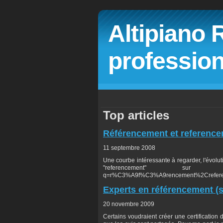
Altipiano 
profession
Top articles
Référencement et referenc
11 septembre 2008
Une courbe intéressante à regarder, l'évolu
"referencement" sur Goog
q=r%C3%A9f%C3%A9rencement%2Creferenc
Experts en référencement (s
20 novembre 2009
Certains voudraient créer une certification