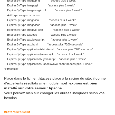
ExpiresByType image/png "access plus 1 week"
ExpiresByType image/gif "access plus 1 week"
ExpiresByType image/svg+xml "access plus 1 week"
AddType image/x-icon .ico
ExpiresByType image/ico "access plus 1 week"
ExpiresByType image/icon "access plus 1 week"
ExpiresByType image/x-icon "access plus 1 week"
ExpiresByType text/css "access plus 1 week"
ExpiresByType text/javascript "access plus 1 week"
ExpiresByType text/html "access plus 7200 seconds"
ExpiresByType application/xhtml+xml "access plus 7200 seconds"
ExpiresByType application/javascript "access plus 1 week"
ExpiresByType application/x-javascript "access plus 1 week"
ExpiresByType application/x-shockwave-flash "access plus 1 week"
</IfModule>
---
Placé dans le fichier .htacess placé à la racine du site, il donne
d'excellents résultats si le module
mod_expires est bien
installé sur votre serveur Apache
.
Vous pouvez bien sûr changer les durées indiquées selon vos
besoins.
#référencement