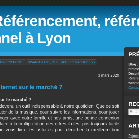
Référencement, réfé
nel à Lyon
PR
UVERNEMENT...
QWANTURANK, QUELQUES REMARQUES >>
Blog
:
profes
Descr
3 mars 2020
Référe
webmar
nternet sur le marché ?
Contac
sur le marché ?
RE
devenu un outil indispensable à notre quotidien. Que ce soit
ter de la musique, pour suivre les informations, pour jouer
ger avec notre famille et nos amis, une bonne connexion
ace à la multiplication des offres il n’est pas toujours facile
ART
on vous livre les astuces pour dénicher la meilleure box
Piéton