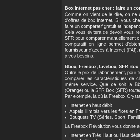
Box Internet pas cher : faire un co
Comme on vient de le dire, on ne sa
d’offres de box Internet. Si vous ch
faire un comparatif gratuit et indé
Cela vous évitera de devoir vous r
SFR pour comparer manuellement chaq
comparatif en ligne permet d’obte
fournisseur d’accès à Internet (FAI),
à vos besoins.
Bbox, Freebox, Livebox, SFR Box 
Outre le prix de l’abonnement, pour t
comparer les caractéristiques de ch
même service. Que ce soit la B
(Orange) ou la SFR Box (SFR) toutes 
Par exemple, là où la Freebox Crysta
Internet en haut débit
Appels illimités vers les fixes en 
Bouquets TV (Séries, Sport, Fami
La Freebox Révolution vous donne a
Internet en Très Haut ou Haut débi