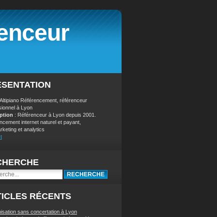
renceur
ÉSENTATION
 Altipiano Référencement, référenceur
sionnel à Lyon
iption
: Référenceur à Lyon depuis 2001.
ncement internet naturel et payant,
keting et analytics
t
CHERCHE
ICLES RÉCENTS
nisation sans concertation à Lyon