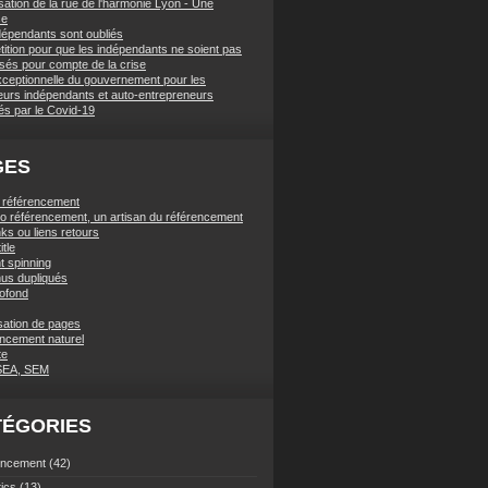
sation de la rue de l'harmonie Lyon - Une
se
dépendants sont oubliés
tition pour que les indépendants ne soient pas
ssés pour compte de la crise
xceptionnelle du gouvernement pour les
lleurs indépendants et auto-entrepreneurs
és par le Covid-19
GES
t référencement
ano référencement, un artisan du référencement
ks ou liens retours
itle
t spinning
us dupliqués
rofond
sation de pages
ncement naturel
te
SEA, SEM
TÉGORIES
encement
(42)
tics
(13)