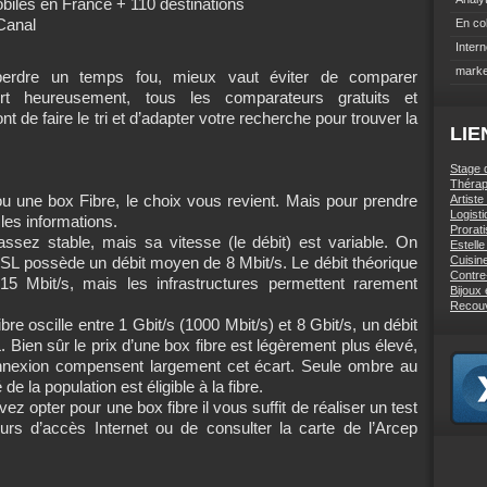
mobiles en France + 110 destinations
Canal
En co
Intern
marke
perdre un temps fou, mieux vaut éviter de comparer
ort heureusement, tous les comparateurs gratuits et
 de faire le tri et d’adapter votre recherche pour trouver la
LIE
Stage 
Thérap
 une box Fibre, le choix vous revient. Mais pour prendre
Artiste
Logist
les informations.
Prorati
sez stable, mais sa vitesse (le débit) est variable. On
Estell
Cuisin
SL possède un débit moyen de 8 Mbit/s. Le débit théorique
Contre
5 Mbit/s, mais les infrastructures permettent rarement
Bijoux
Recou
re oscille entre 1 Gbit/s (1000 Mbit/s) et 8 Gbit/s, un débit
en sûr le prix d’une box fibre est légèrement plus élevé,
connexion compensent largement cet écart. Seule ombre au
e la population est éligible à la fibre.
ez opter pour une box fibre il vous suffit de réaliser un test
sseurs d’accès Internet ou de consulter la carte de l’Arcep