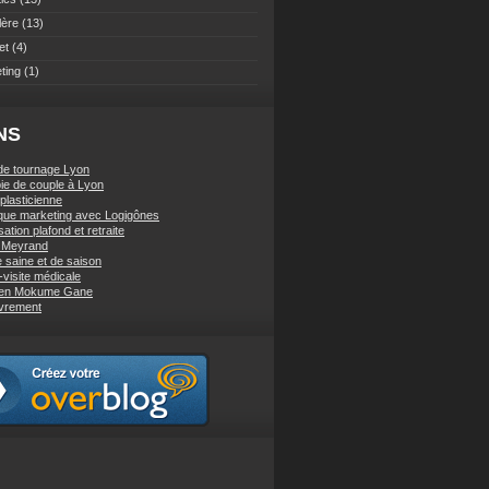
lère
(13)
et
(4)
ting
(1)
NS
de tournage Lyon
ie de couple à Lyon
 plasticienne
ique marketing avec Logigônes
sation plafond et retraite
e Meyrand
e saine et de saison
-visite médicale
 en Mokume Gane
vrement