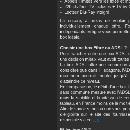
Appels illimités vers les fixes et 
220 chaînes TV incluses + TV by 
Lecteur Blu-Ray intégré
Là encore, à moins de vouloir 
individuellement chaque offre. F
indépendants en ligne vous permettront
box idéale.
Choisir une box Fibre ou ADSL ?
Pour trancher entre une box ADSL ou
une décision mieux vaut avoir toutes 
La box ADSL offre une connexion as
considère que dans l’Hexagone, l’AD
maximum pourrait monter jusqu’à 1
d’atteindre ce niveau.
En comparaison, le débit d’une box fib
sans commune mesure avec l’ADSL. Bi
mais la stabilité et la vitesse de 
tableau, en France moins de la moitié d
Afin de savoir si oui ou non vous pouv
d’éligibilité sur le site des fourni
disponible via ce
lien
.
Et les box 4G ?