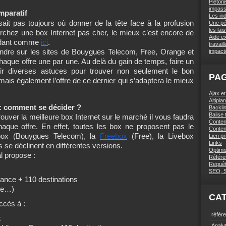
Piétoni
impas
mparatif
Les in
it pas toujours où donner de la tête face à la profusion
Une pé
les lai
erchez une box Internet pas cher, le mieux c’est encore de
Aide e
pendant comme
ici
.
travai
endre sur les sites de Bouygues Telecom, Free, Orange et
impact
ue offre une par une. Au delà du gain de temps, faire un
nir diverses astuces pour trouver non seulement le bon
PA
 mais également l’offre de ce dernier qui s’adaptera le mieux
Ajax e
Altipi
: comment se décider ?
Backlin
Balise t
rouver la meilleure box Internet sur le marché il vous faudra
Conten
aque offre. En effet, toutes les box ne proposent pas le
Conten
box (Bouygues Telecom), la
Freebox
(Free), la Livebox
Lien p
Links
se déclinent en différentes versions.
Optimi
l propose :
Référe
Requê
SEO, 
France + 110 destinations
lle…)
CA
ccès à :
référ
t
Analy