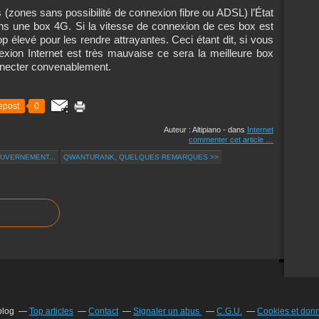
 (zones sans possibilité de connexion fibre ou ADSL) l’État
s une box 4G. Si la vitesse de connexion de ces box est
rop élevé pour les rendre attrayantes. Ceci étant dit, si vous
xion Internet est très mauvaise ce sera la meilleure box
nnecter convenablement.
epost
0
Auteur : Altipiano
-
dans
Internet
commenter cet article
…
UVERNEMENT...
QWANTURANK, QUELQUES REMARQUES >>
blog
Top articles
Contact
Signaler un abus
C.G.U.
Cookies et don