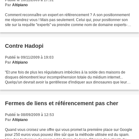
Par
Altipiano
Comment reconnaître un expert en référencement ? A son positionnement
me répondrez vous ! Mais pas seulement. Celui qui, pour positionner son
site sur la requête "experts" va prendre comme nom de domaine experts-
experts-experts.com et qui, tout fier,...
Contre Hadopi
Publié le 09/11/2009 à 19:03
Par
Altipiano
"Et une fois de plus les régulateurs imbéciles à la solde des maisons de
disques démontrent leur incompréhension totale du médium internet...
Quelqu'un devrait avoir la gentillesse d'indiquer aux dinosaures que leur
extinction a déjà eu lieu." Voici un...
Fermes de liens et référencement pas cher
Publié le 08/09/2009 à 12:53
Par
Altipiano
Quand vous croisez une offre qui vous promet la première place sur Google
pour 250 euros vous pouvez être sûr que la méthode utilisée est du spam.