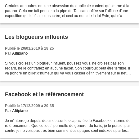
Certains annuaires ont une obsession du duplicate content qui tourne à la
parano. Cela me fait penser à la pipe de Tati camouflée sur l'affiche d'une
exposition qui lui était consacrée, et ceci au nom de la loi Evin, qui n'a
jamais demandé ce genre de...
Les blogueurs influents
Publié le 20/01/2010 à 18:25
Par
Altipiano
Si vous croisez un blogueur influent, poussez vous, ne croisez pas son
regard, ne le contrariez en aucune façon. Son courroux peut être terrible. Il
va pondre un billet d'humeur qui va vous casser définitivement sur le net.
Dans mon métier de référenceur,...
Facebook et le référencement
Publié le 17/12/2009 à 20:35
Par
Altipiano
Je m'interroge depuis des mois sur les capacités de Facebook en terme de
référencement. Que cet outil permette de générer du trafic, je le pense, par
contre je ne vois pas très bien comment ces pages sont indexées par les
moteurs de recherche. Je pense...